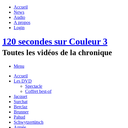
Accueil
News
Audio
A propos
Login
120 secondes sur Couleur 3
Toutes les vidéos de la chronique
Menu
Accueil
Les DVD
Spectacle
Coffret best-of
Jacquet
Surchat
Berclaz
Brunner
Pahud
Schwytzertütsch
Armée