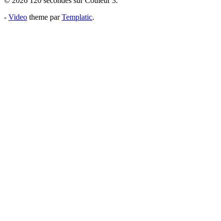
© 2026 120 secondes sur Couleur 3.
-
Video
theme par
Templatic
.