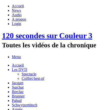
Accueil
News
Audio
A propos
Login
120 secondes sur Couleur 3
Toutes les vidéos de la chronique
Menu
Accueil
Les DVD
Spectacle
Coffret best-of
Jacquet
Surchat
Berclaz
Brunner
Pahud
Schwytzertütsch
Armée