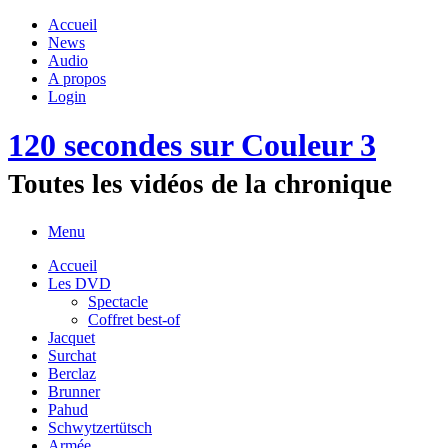
Accueil
News
Audio
A propos
Login
120 secondes sur Couleur 3
Toutes les vidéos de la chronique
Menu
Accueil
Les DVD
Spectacle
Coffret best-of
Jacquet
Surchat
Berclaz
Brunner
Pahud
Schwytzertütsch
Armée